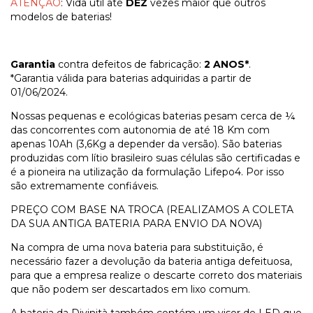
ATENÇÃO
: Vida útil até
DEZ
vezes maior que outros
modelos de baterias!
Garantia
contra defeitos de fabricação:
2 ANOS*
.
*Garantia válida para baterias adquiridas a partir de
01/06/2024.
Nossas pequenas e ecológicas baterias pesam cerca de ¼
das concorrentes com autonomia de até 18 Km com
apenas 10Ah (3,6Kg a depender da versão). São baterias
produzidas com lítio brasileiro suas células são certificadas e
é a pioneira na utilização da formulação Lifepo4. Por isso
são extremamente confiáveis.
PREÇO COM BASE NA TROCA (REALIZAMOS A COLETA
DA SUA ANTIGA BATERIA PARA ENVIO DA NOVA)
Na compra de uma nova bateria para substituição, é
necessário fazer a devolução da bateria antiga defeituosa,
para que a empresa realize o descarte correto dos materiais
que não podem ser descartados em lixo comum.
A bateria da Divinità também contém um visor de LED que