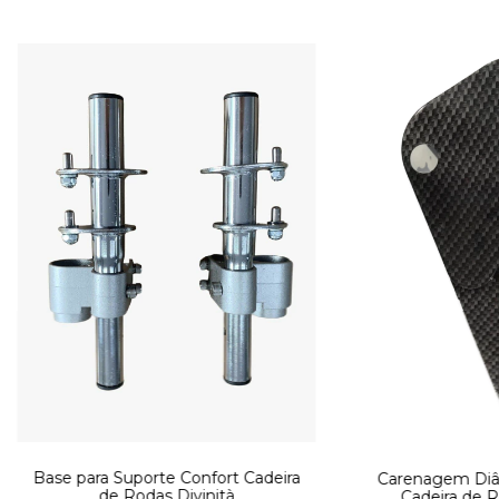
Base para Suporte Confort Cadeira
Carenagem Diân
de Rodas Divinità
Cadeira de R