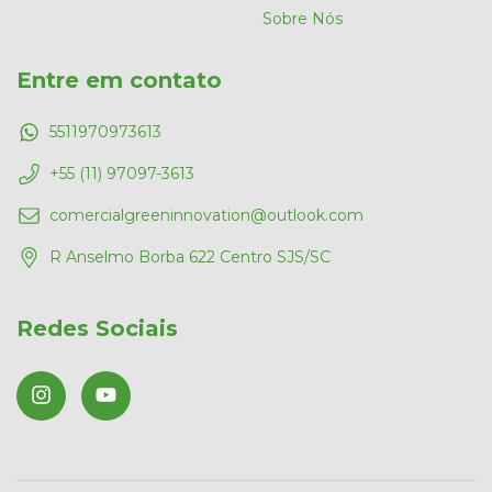
Sobre Nós
Entre em contato
5511970973613
+55 (11) 97097-3613
comercialgreeninnovation@outlook.com
R Anselmo Borba 622 Centro SJS/SC
Redes Sociais