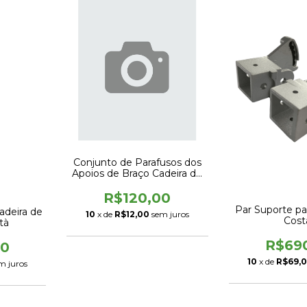
Conjunto de Parafusos dos
Apoios de Braço Cadeira de
Rodas Divinità
R$120,00
Par Suporte pa
adeira de
10
x de
R$12,00
sem juros
Cost
tà
R$69
00
10
x de
R$69,
m juros