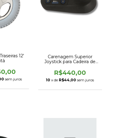
raseiras 12'
Carenagem Superior
ità
Joystick para Cadeira de
Rodas Divinità
60,00
R$440,00
00
sem juros
10
x de
R$44,00
sem juros