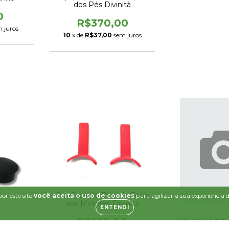
dos Pés Divinità
0
R$370,00
 juros
10
x de
R$37,00
sem juros
Par Capa do Pino de Trava
or este site
você aceita o uso de cookies
para agilizar a sua experiência
dos Motores Divinità
ENTENDI
R$190,00
Par de Rodas T
Divin