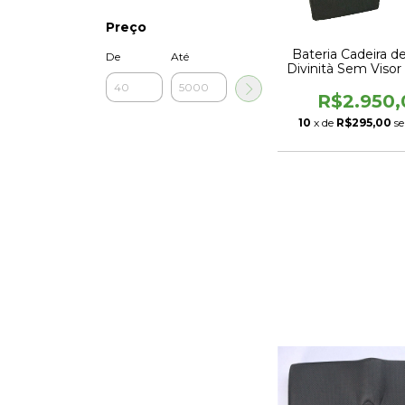
Preço
Bateria Cadeira d
De
Até
Divinità Sem Viso
R$2.950,
10
x de
R$295,00
s