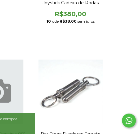
Joystick Cadeira de Rodas
Divinità
R$380,00
10
x de
R$38,00
sem juros
 de compra.
raseiras 08'
Par Pinos Fixadores Engate
ità
Rápido dos Motores Divinità