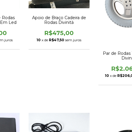
e Rodas
Apoio de Braço Cadeira de
r Em Led
Rodas Divinità
00
R$475,00
em juros
10
x de
R$47,50
sem juros
Par de Rodas T
Divin
R$2.0
10
x de
R$206,