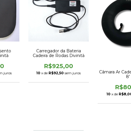
sento
Carregador da Bateria
nità
Cadeira de Rodas Divinità
00
R$925,00
Câmara Ar Cade
m juros
10
x de
R$92,50
sem juros
8'
R$80
10
x de
R$8,0