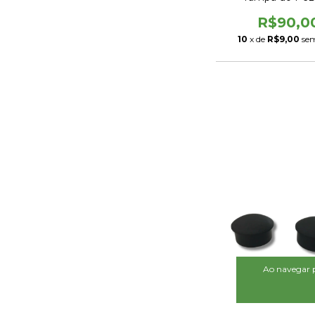
R$90,0
10
x de
R$9,00
sem
Ao navegar p