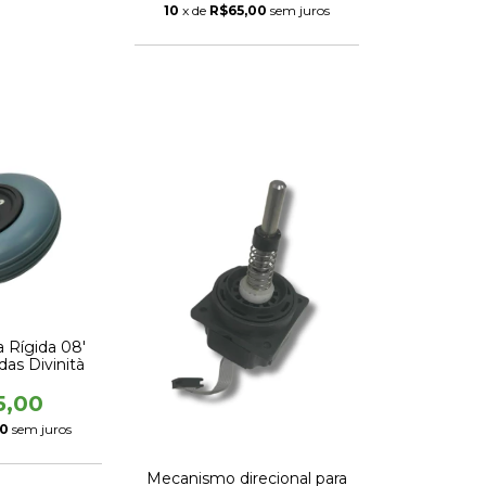
10
x de
R$65,00
sem juros
a Rígida 08'
das Divinità
5,00
50
sem juros
Mecanismo direcional para